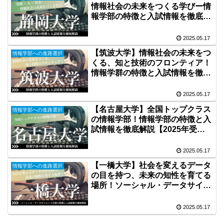
情報社会の未来をつくる学びー情
報学部の特徴と入試情報を徹底解
説【2025年受験生向け】
2025.05.17
【筑波大学】情報社会の未来をつ
情報学部への進路選択
くる、知と技術のフロンティア！
情報学群の特徴と入試情報を徹底
解説【2025年受験生向け】
2025.05.17
【名古屋大学】全国トップクラス
情報学部への進路選択
の情報学部！情報学部の特徴と入
試情報を徹底解説【2025年受験
生向け】
2025.05.17
【一橋大学】社会を変えるデータ
情報学部への進路選択
の目を持つ、未来の知性を育てる
場所！ソーシャル・データサイエ
ンス学部の特徴と入試情報を徹底
解説【2025年受験生向け】
2025.05.17