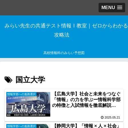
MENU
みらい先生の共通テスト情報Ⅰ教室｜ゼロからわかる
攻略法
高校情報科のみらい予想図
国立大学
【広島大学】社会と未来をつなぐ
情報学部への進路選択
「情報」の力を学ぶー情報科学部
の特徴と入試情報を徹底解説
【2025年受験生向け】
2025.05.21
【静岡大学】「情報 × 人 × 社会」
情報学部への進路選択