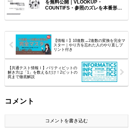
を無料公開｜VLOOKUP・
COUNTIFS・参照のズレを本番形式
で練習しよう
【情報Ⅰ】10進数→2進数の変換を完全マ
スター｜やり方を忘れた人のやり直しプ
リント付き
【共通テスト情報Ⅰ】パリティビットの
解き方は「1」を数えるだけ！2ビットの
罠まで徹底解説
コメント
コメントを書き込む