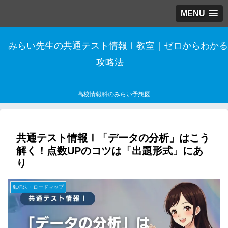
MENU
みらい先生の共通テスト情報Ⅰ教室｜ゼロからわかる
攻略法
高校情報科のみらい予想図
共通テスト情報Ⅰ「データの分析」はこう
解く！点数UPのコツは「出題形式」にあ
り
勉強法・ロードマップ