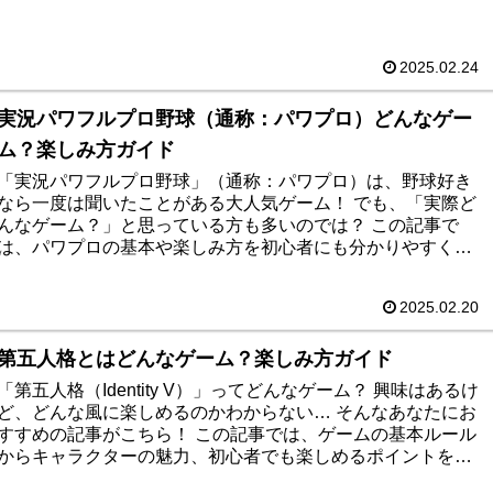
す。オンライン対戦や定期的なイベントも充実し、飽きるこ
となく楽しめます。サッカー好きなら必見の「eFootball」
で、世界中のプレイヤーと熱い試合を繰り広げましょう！
2025.02.24
「Apex Legends™が気になるけど、どんなゲーム？」という
初心者の方に向けて、 ゲームの概要や楽しみ方 をわかりやす
実況パワフルプロ野球（通称：パワプロ）どんなゲー
く紹介します！
ム？楽しみ方ガイド
「実況パワフルプロ野球」（通称：パワプロ）は、野球好き
なら一度は聞いたことがある大人気ゲーム！ でも、「実際ど
んなゲーム？」と思っている方も多いのでは？ この記事で
は、パワプロの基本や楽しみ方を初心者にも分かりやすくご
紹介しています。 仲間と盛り上がれるコミュニティ、リアル
イベントの感動体験、そして集めるだけでテンションUPなグ
2025.02.20
ッズの魅力など、ゲームの枠を超えた楽しみ方も満載！ パワ
プロをもっと楽しみたい方や、これから始めてみたい方にピ
ッタリの内容です。
第五人格とはどんなゲーム？楽しみ方ガイド
「第五人格（Identity V）」ってどんなゲーム？ 興味はあるけ
ど、どんな風に楽しめるのかわからない… そんなあなたにお
すすめの記事がこちら！ この記事では、ゲームの基本ルール
からキャラクターの魅力、初心者でも楽しめるポイントをわ
かりやすく解説しています。 この記事を読めば、ハンターと