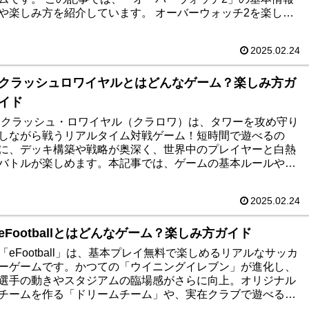
や楽しみ方を紹介しています。 オーバーウォッチ2を楽しみ
たい方は必見です！
2025.02.24
クラッシュロワイヤルとはどんなゲーム？楽しみ方ガ
イド
クラッシュ・ロワイヤル（クラロワ）は、タワーを攻め守り
しながら戦うリアルタイム対戦ゲーム！短時間で遊べるの
に、デッキ構築や戦略が奥深く、世界中のプレイヤーと白熱
バトルが楽しめます。本記事では、ゲームの基本ルールや楽
しみ方、主要キャラをわかりやすく解説。気軽にプレイでき
る戦略バトルの魅力を、ぜひチェックしてみてください！
2025.02.24
eFootballとはどんなゲーム？楽しみ方ガイド
「eFootball」は、基本プレイ無料で楽しめるリアルなサッカ
ーゲームです。かつての「ウイニングイレブン」が進化し、
選手の動きやスタジアムの臨場感がさらに向上。オリジナル
チームを作る「ドリームチーム」や、実在クラブで遊べる
「オーセンティックチーム」など、多彩なモードが魅力で