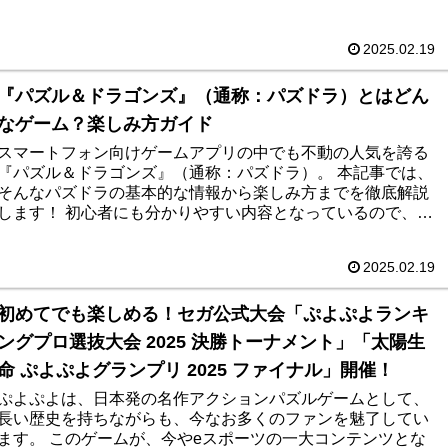
サバイバーの駆け引きの面白さや、ゴシック調の美しい世界
観がもっと楽しめるはず！ さらに、これから始める人に役立
つコツや、上手にプレイするためのポイントも満載です。
2025.02.19
『パズル＆ドラゴンズ』（通称：パズドラ）とはどん
なゲーム？楽しみ方ガイド
スマートフォン向けゲームアプリの中でも不動の人気を誇る
『パズル＆ドラゴンズ』（通称：パズドラ）。 本記事では、
そんなパズドラの基本的な情報から楽しみ方までを徹底解説
します！ 初心者にも分かりやすい内容となっているので、ぜ
ひ参考にしてください。
2025.02.19
初めてでも楽しめる！セガ公式大会「ぷよぷよランキ
ングプロ選抜大会 2025 決勝トーナメント」「太陽生
命 ぷよぷよグランプリ 2025 ファイナル」開催！
ぷよぷよは、日本発の名作アクションパズルゲームとして、
長い歴史を持ちながらも、今なお多くのファンを魅了してい
ます。 このゲームが、今やeスポーツの一大コンテンツとな