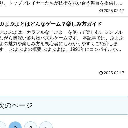
り、トッププレイヤーたちが技術を競い合う舞台を提供して
います。 その中でも、2025年3月9日（日）に行われるセガ公
2025.02.17
式大会「ぷよぷよランキングプロ選抜大会 2025 決勝トーナ
メント」と「太陽生命 ぷよぷよグランプリ 2025 ファイナ
ぷよぷよとはどんなゲーム？楽しみ方ガイド
ル」は、注目のイベントです！ 今回は、この大会の特徴や意
義について、初めてeスポーツに触れる方にも分かりやすく解
ぷよぷよは、カラフルな「ぷよ」を使って楽しむ、シンプル
説します。
ながら奥深い落ち物パズルゲームです。 本記事では、ぷよぷ
よの魅力や楽しみ方を初心者にもわかりやすくご紹介しま
す！ ぷよぷよの概要 ぷよぷよは、1991年にコンパイルから
発売された落ち物パ...
2025.02.17
次のページ