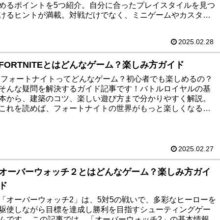
めるポイントを5つ紹介。自分に合ったプレイスタイルを見つ
けるヒントが満載。対戦だけでなく、ミニゲームやカスタマ
イズ要素も楽しめる本作の魅力を、初心者向けにわかりやす
く解説しています！
2025.02.28
FORTNITEとはどんなゲーム？楽しみ方ガイド
フォートナイトってどんなゲーム？初心者でも楽しめるの？
そんな疑問を解決するガイド記事です！バトルロイヤルの基
本から、建築のコツ、楽しい遊び方まで分かりやすく解説。
これを読めば、フォートナイトの世界がもっと楽しくなるこ
と間違いなし！ゲーム初心者から上級者まで、みんなが楽し
める内容になっています。さあ、一緒にフォートナイトの世
界に飛び込もう！
2025.02.27
オーバーウォッチ２とはどんなゲーム？楽しみ方ガイ
ド
「オーバーウォッチ2」は、5対5の戦いで、多彩なヒーローを
駆使しながら目標を達成し勝利を目指すシューティングゲー
ムです。 この記事では、「オーバーウォッチ2」の基本情報