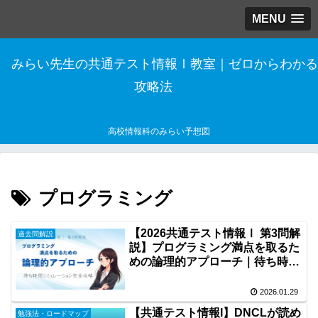
MENU
みらい先生の共通テスト情報Ⅰ教室｜ゼロからわかる
攻略法
高校情報科のみらい予想図
プログラミング
【2026共通テスト情報Ⅰ 第3問解
過去問解説
説】プログラミング満点を取るた
めの論理的アプローチ｜待ち時間
シミュレーション完全攻略
2026.01.29
【共通テスト情報I】DNCLが読め
勉強法・ロードマップ