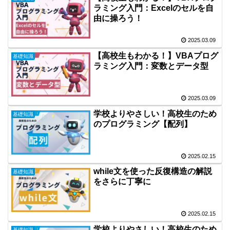
ラミング入門：Excelのセルを自
由に操ろう！
2025.03.09
【高校生もわかる！】VBAプログ
基礎知識
ラミング入門：変数とデータ型
2025.03.09
学校よりやさしい！高校生のため
基礎知識
のプログラミング【配列】
2025.02.15
while文を使った反復構造の解説
基礎知識
をさらに丁寧に
2025.02.15
学校よりやさしい！高校生のため
基礎知識