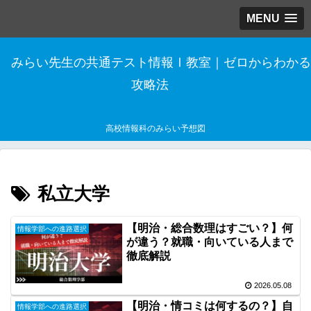
MENU
みらい先生の共通テスト情報Ⅰ教室｜ゼロからわかる
攻略法
高校情報科のみらい予想図
私立大学
【明治・総合数理はすごい？】何
情報学部への進路選択
が違う？就職・向いている人まで
徹底解説
2026.05.08
【明治・情コミは何するの？】自
情報学部への進路選択