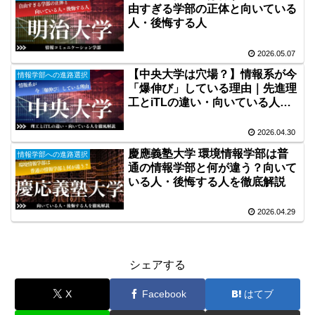
由すぎる学部の正体と向いている
人・後悔する人
2026.05.07
【中央大学は穴場？】情報系が今
情報学部への進路選択
「爆伸び」している理由｜先進理
工とiTLの違い・向いている人を
徹底解説
2026.04.30
慶應義塾大学 環境情報学部は普
情報学部への進路選択
通の情報学部と何が違う？向いて
いる人・後悔する人を徹底解説
2026.04.29
シェアする
X
Facebook
はてブ