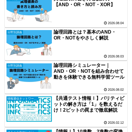
【AND・OR・NOT・XOR】
2026.08.04
論理回路とは？基本のAND・
分野別講義
OR・NOTをやさしく解説
2026.08.03
論理回路シミュレーター｜
分野別講義
AND・OR・NOTを組み合わせて
動きを体験できる無料学習ツール
2026.08.02
【共通テスト情報Ⅰ】パリティビ
情報通信ネットワークとデータの活用
ットの解き方は「1」を数えるだ
け！2ビットの罠まで徹底解説
2026.02.12
【情報Ⅰ】10進数→2進数の変換
コミュニケーションと情報デザイン