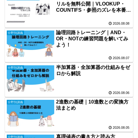
リルを無料公開｜VLOOKUP・
COUNTIFS・参照のズレを本番形
式で練習しよう
2026.08.08
論理回路トレーニング｜AND・
分野別講義
OR・NOTの練習問題を解いてみ
よう！
2026.08.07
半加算器・全加算器の仕組みをゼ
分野別講義
ロから解説
2026.08.06
2進数の基礎｜10進数との変換方
分野別講義
法まとめ
2026.08.05
真理値表の書き方と読み方
分野別講義